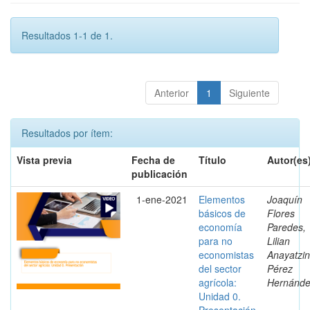
Resultados 1-1 de 1.
Anterior
1
Siguiente
Resultados por ítem:
Vista previa
Fecha de
Título
Autor(es
publicación
1-ene-2021
Elementos
Joaquín
básicos de
Flores
economía
Paredes,
para no
Lilian
economistas
Anayatzin
del sector
Pérez
agrícola:
Hernánd
Unidad 0.
Presentación