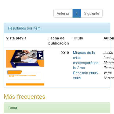
Anterior
1
Siguiente
Resultados por ítem:
Vista previa
Fecha de
Título
Autor
publicación
2019
Miradas de la
Jesús
crisis
Lechu
contemporánea:
Monte
la Gran
Fausti
Recesión 2008-
Vega
2009
Miran
Más frecuentes
Tema