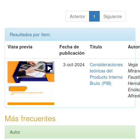
Anterior
1
Siguiente
Resultados por ítem:
Vista previa
Fecha de
Título
Autor
publicación
3-oct-2024
Consideraciones
Vega
teóricas del
Miran
Producto Interno
Fausti
Bruto (PIB)
Herná
Encis
Alfred
Más frecuentes
Autor