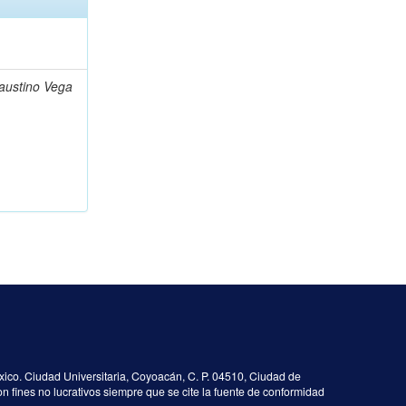
austino Vega
co. Ciudad Universitaria, Coyoacán, C. P. 04510, Ciudad de
on fines no lucrativos siempre que se cite la fuente de conformidad