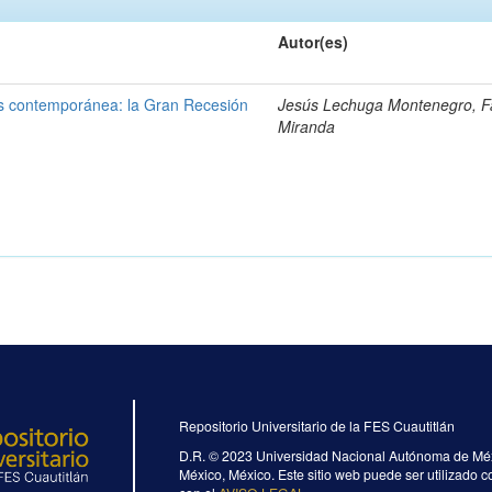
Autor(es)
sis contemporánea: la Gran Recesión
Jesús Lechuga Montenegro, F
Miranda
Repositorio Universitario de la FES Cuautitlán
D.R. ©
2023 Universidad Nacional Autónoma de Méxi
México, México. Este sitio web puede ser utilizado c