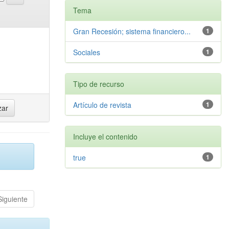
Tema
Gran Recesión; sistema financiero...
1
Sociales
1
Tipo de recurso
Artículo de revista
1
Incluye el contenido
true
1
Siguiente